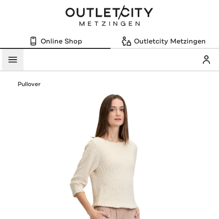
Online Shop
Outletcity Metzingen
Mein
Menü
Pullover