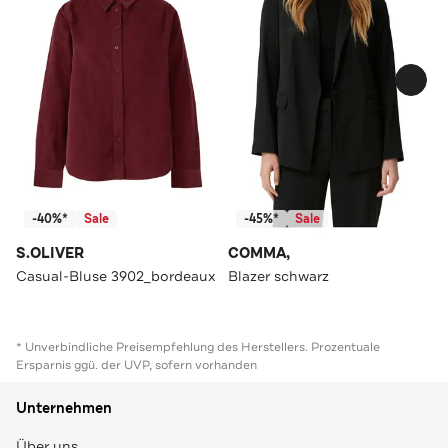
-40%*
Sale
-45%*
Sale
S.OLIVER
COMMA,
Casual-Bluse 3902_bordeaux
Blazer schwarz
* Unverbindliche Preisempfehlung des Herstellers. Prozentuale
Ersparnis ggü. der UVP, sofern vorhanden
Unternehmen
Über uns