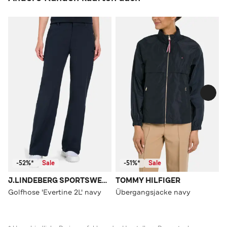
-52%*
Sale
-51%*
Sale
J.LINDEBERG SPORTSWEAR
TOMMY HILFIGER
Golfhose 'Evertine 2L' navy
Übergangsjacke navy