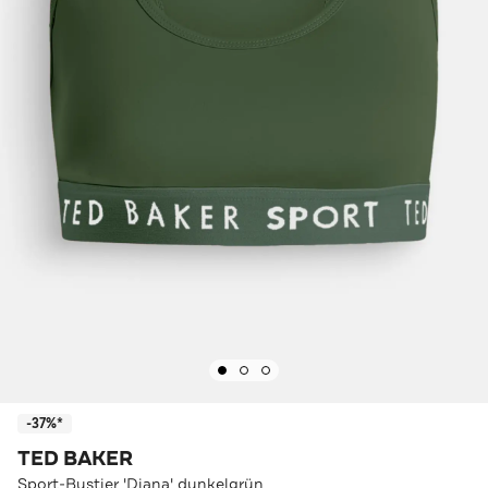
-37%*
TED BAKER
Sport-Bustier 'Diana' dunkelgrün