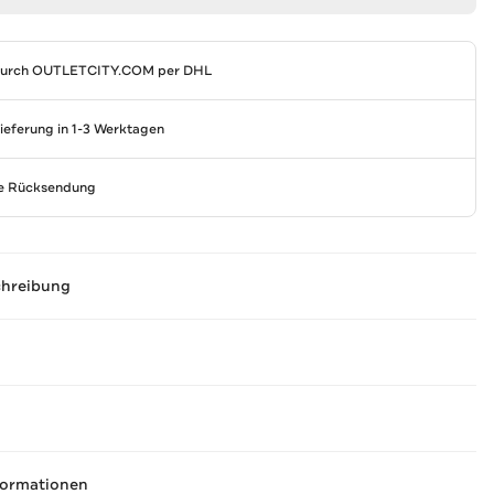
durch
OUTLETCITY.COM
per DHL
Lieferung in 1-3 Werktagen
se Rücksendung
chreibung
formationen