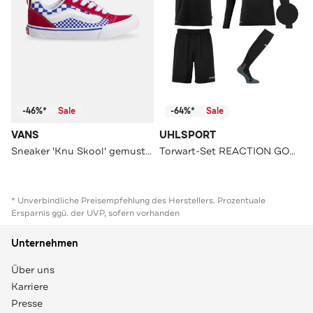
-46%*
Sale
-64%*
Sale
VANS
UHLSPORT
Sneaker 'Knu Skool' gemustert
Torwart-Set REACTION GOALKEEPER Kids
* Unverbindliche Preisempfehlung des Herstellers. Prozentuale
Ersparnis ggü. der UVP, sofern vorhanden
Unternehmen
Über uns
Karriere
Presse