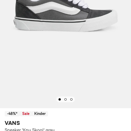
-48%*
Sale
Kinder
VANS
Sneaker 'Knu Skool' grau