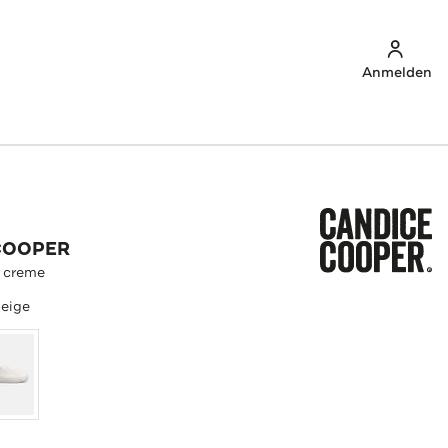
Anmelden
COOPER
' creme
eige