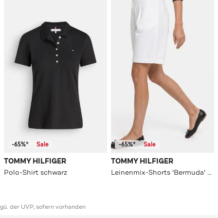
-65%*
Sale
-65%*
Sale
TOMMY HILFIGER
TOMMY HILFIGER
Polo-Shirt schwarz
Leinenmix-Shorts 'Bermuda' weiß
ggü. der UVP, sofern vorhanden