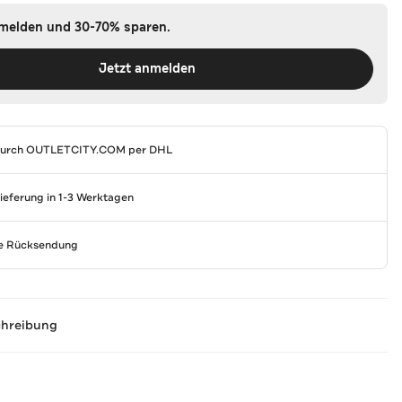
nmelden und 30-70% sparen.
Jetzt anmelden
durch
OUTLETCITY.COM
per DHL
Lieferung in 1-3 Werktagen
se Rücksendung
chreibung