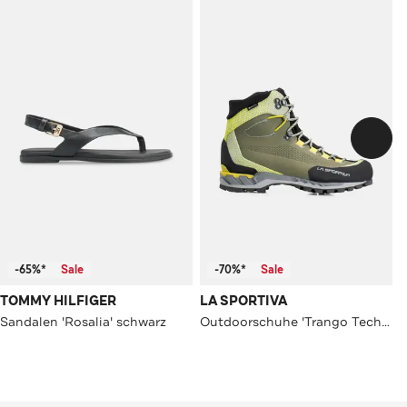
-65%*
Sale
-70%*
Sale
TOMMY HILFIGER
LA SPORTIVA
Sandalen 'Rosalia' schwarz
Outdoorschuhe 'Trango Tech GTX' mehrfarbig