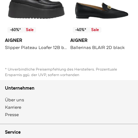
-60%*
Sale
-40%*
Sale
AIGNER
AIGNER
Slipper Plateau Loafer 12B black
Ballerinas BLAIR 2D black
* Unverbindliche Preisempfehlung des Herstellers. Prozentuale
Ersparnis ggü. der UVP, sofern vorhanden
Unternehmen
Über uns
Karriere
Presse
Service