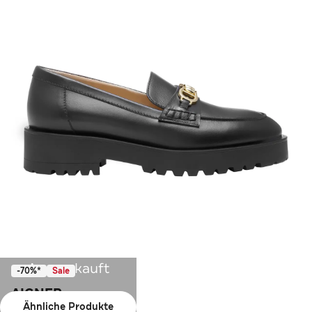
Ausverkauft
-70%*
Sale
AIGNER
Ähnliche Produkte
Slipper AVA 59B black