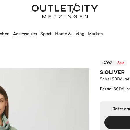
schen
Accessoires
Sport
Home & Living
Marken
-40%*
Sale
S.OLIVER
Schal 50D6_hel
Farbe:
50D6_he
Jetzt a