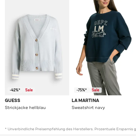
-42%*
Sale
-75%*
Sale
GUESS
LA MARTINA
Strickjacke hellblau
Sweatshirt navy
* Unverbindliche Preisempfehlung des Herstellers. Prozentuale Ersparnis 