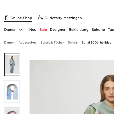
Online Shop
Outletcity Metzingen
Damen
Neu
Sale
Designer
Bekleidung
Schuhe
Ta
Abteilung ändern, ausgewählt:
Damen
Accessoires
Schals & Tücher
Schals
Schal 50D6_hellblau