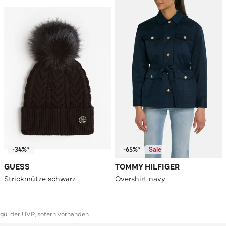
-34%*
-65%*
Sale
GUESS
TOMMY HILFIGER
Strickmütze schwarz
Overshirt navy
ggü. der UVP, sofern vorhanden