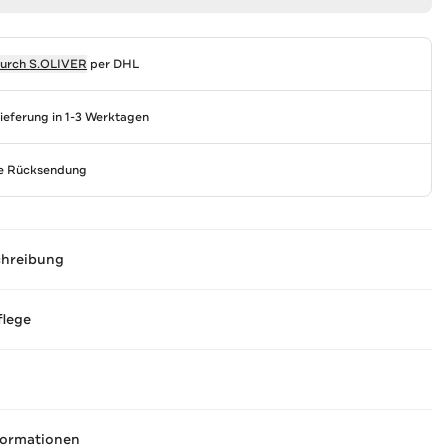
durch
S.OLIVER
per DHL
Lieferung in 1-3 Werktagen
se Rücksendung
chreibung
flege
formationen