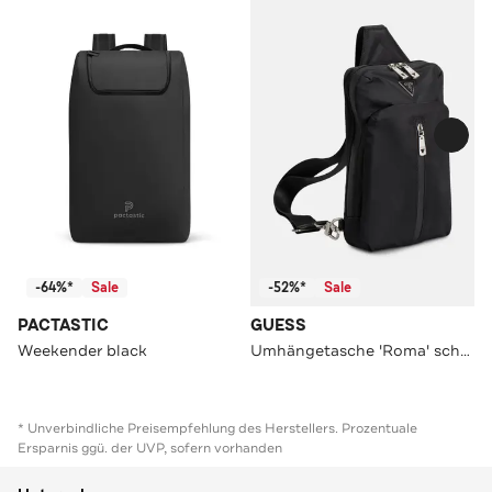
-64%*
Sale
-52%*
Sale
PACTASTIC
GUESS
Weekender black
Umhängetasche 'Roma' schwarz
* Unverbindliche Preisempfehlung des Herstellers. Prozentuale
Ersparnis ggü. der UVP, sofern vorhanden