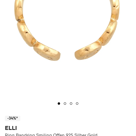
-34%*
ELLI
Ring Bandring Smiling Offen 925 Silber Gold