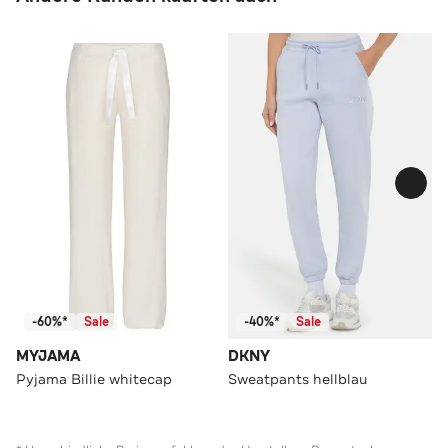
-60%*
Sale
-40%*
Sale
MYJAMA
DKNY
Pyjama Billie whitecap
Sweatpants hellblau