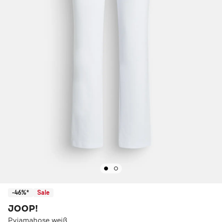
-46%*
Sale
JOOP!
Pyjamahose weiß