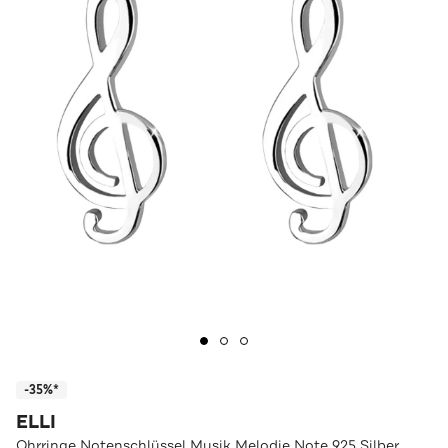
-35%*
ELLI
Ohrringe Notenschlüssel Musik Melodie Note 925 Silber