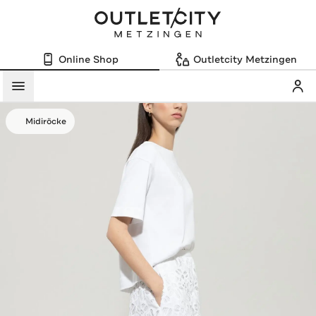
Online Shop
Outletcity Metzingen
Mein
Menü
Midiröcke