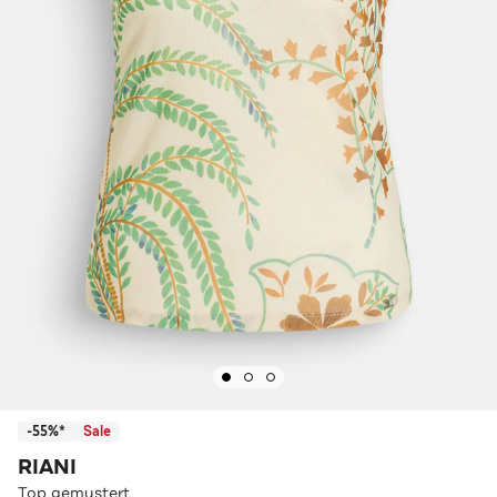
-55%*
Sale
RIANI
Top gemustert