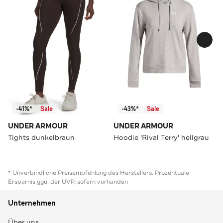
-41%*
Sale
-43%*
Sale
UNDER ARMOUR
UNDER ARMOUR
Tights dunkelbraun
Hoodie 'Rival Terry' hellgrau
* Unverbindliche Preisempfehlung des Herstellers. Prozentuale
Ersparnis ggü. der UVP, sofern vorhanden
Unternehmen
Über uns