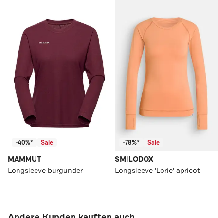
-40%*
Sale
-78%*
Sale
MAMMUT
SMILODOX
Longsleeve burgunder
Longsleeve 'Lorie' apricot
Andere Kunden kauften auch