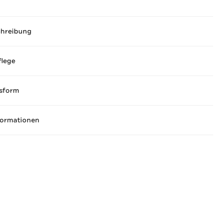
chreibung
flege
sform
formationen