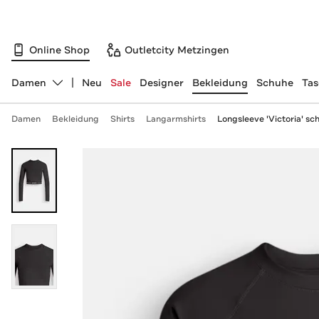
Online Shop
Outletcity Metzingen
Damen
Neu
Sale
Designer
Bekleidung
Schuhe
Ta
Abteilung ändern, ausgewählt:
Damen
Bekleidung
Shirts
Langarmshirts
Longsleeve 'Victoria' sc