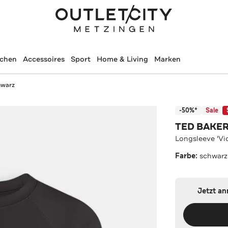
schen
Accessoires
Sport
Home & Living
Marken
hwarz
-50%*
Sale
TED BAKE
Longsleeve 'Vi
Farbe:
schwarz
Jetzt a