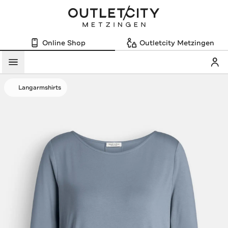
Online Shop
Outletcity Metzingen
Mein
Menü
Langarmshirts