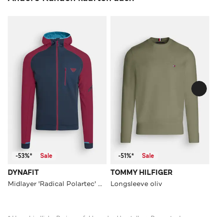
-53%*
Sale
-51%*
Sale
DYNAFIT
TOMMY HILFIGER
Midlayer 'Radical Polartec' mehrfarbig
Longsleeve oliv