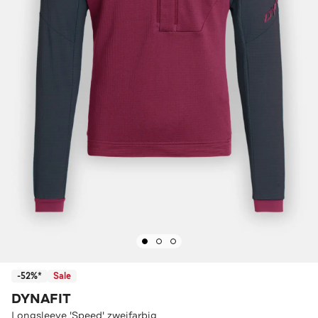
-52%*
Sale
DYNAFIT
Longsleeve 'Speed' zweifarbig