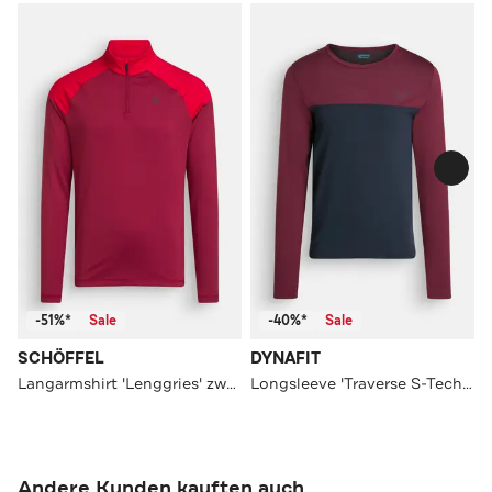
-51%*
Sale
-40%*
Sale
SCHÖFFEL
DYNAFIT
Langarmshirt 'Lenggries' zweifarbig
Longsleeve 'Traverse S-Tech' mehrfarbig
Andere Kunden kauften auch