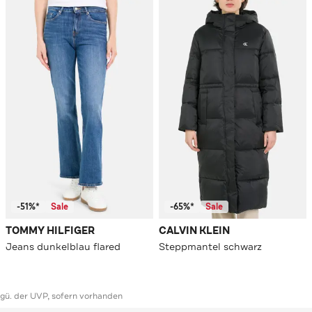
-51%*
Sale
-65%*
Sale
TOMMY HILFIGER
CALVIN KLEIN
Jeans dunkelblau flared
Steppmantel schwarz
ggü. der UVP, sofern vorhanden