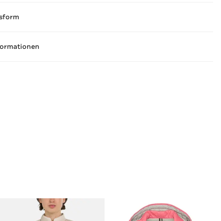
sform
formationen