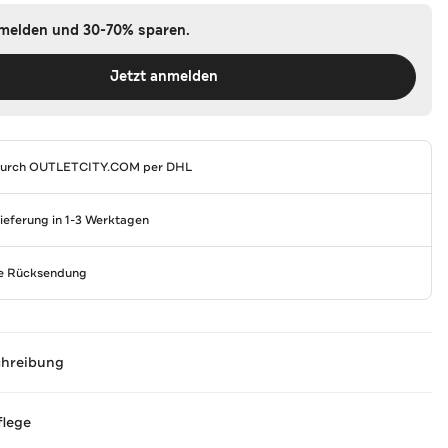
nmelden und 30-70% sparen.
Jetzt anmelden
durch
OUTLETCITY.COM
per DHL
Lieferung in 1-3 Werktagen
se Rücksendung
chreibung
flege