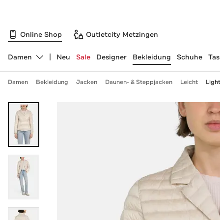
Online Shop
Outletcity Metzingen
Damen
Neu
Sale
Designer
Bekleidung
Schuhe
Ta
Abteilung ändern, ausgewählt:
Damen
Bekleidung
Jacken
Daunen- & Steppjacken
Leicht
Ligh