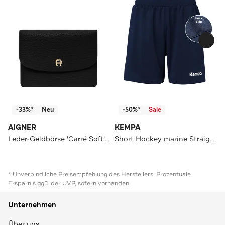
-33%*
Neu
-50%*
Sale
AIGNER
KEMPA
Leder-Geldbörse 'Carré Soft' schwarz
Short Hockey marine Straight
* Unverbindliche Preisempfehlung des Herstellers. Prozentuale
Ersparnis ggü. der UVP, sofern vorhanden
Unternehmen
Über uns