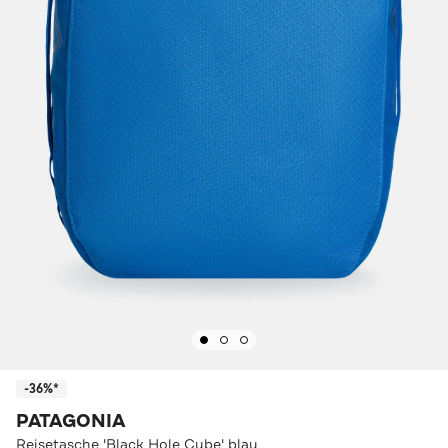
-36%*
PATAGONIA
Reisetasche 'Black Hole Cube' blau