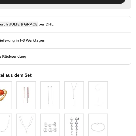
durch
JULIE & GRACE
per DHL
Lieferung in 1-3 Werktagen
se Rücksendung
kel aus dem Set