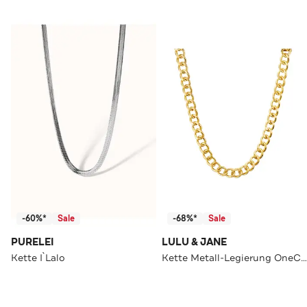
-60%*
Sale
-68%*
Sale
PURELEI
LULU & JANE
Kette I`Lalo
Kette Metall-Legierung OneColor