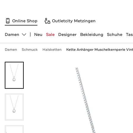
Online Shop
Outletcity Metzingen
Damen
Neu
Sale
Designer
Bekleidung
Schuhe
Ta
Abteilung ändern, ausgewählt:
Damen
Schmuck
Halsketten
Kette Anhänger Muschelkernperle Vinta