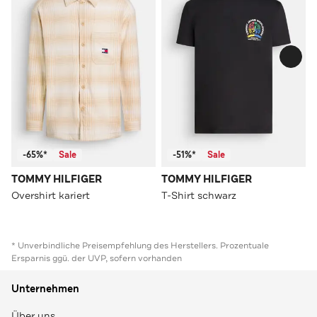
-65%*
Sale
-51%*
Sale
TOMMY HILFIGER
TOMMY HILFIGER
Overshirt kariert
T-Shirt schwarz
* Unverbindliche Preisempfehlung des Herstellers. Prozentuale
Ersparnis ggü. der UVP, sofern vorhanden
Unternehmen
Über uns