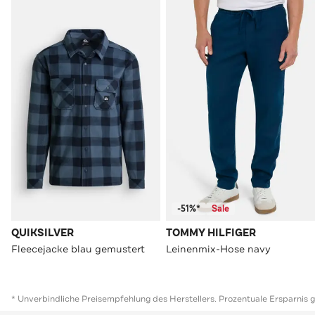
-51%*
Sale
QUIKSILVER
TOMMY HILFIGER
Fleecejacke blau gemustert
Leinenmix-Hose navy
* Unverbindliche Preisempfehlung des Herstellers. Prozentuale Ersparnis 