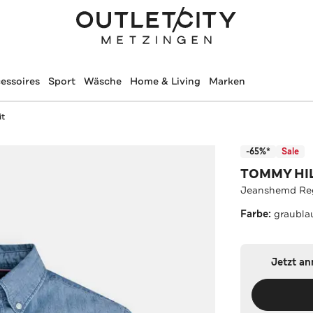
essoires
Sport
Wäsche
Home & Living
Marken
it
-65%*
Sale
TOMMY HI
Jeanshemd Reg
Farbe:
graubla
Jetzt a