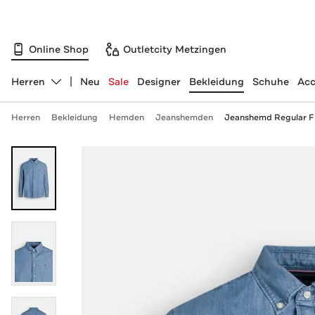
Online Shop
Outletcity Metzingen
Herren
Neu
Sale
Designer
Bekleidung
Schuhe
Acc
Abteilung ändern, ausgewählt:
Herren
Bekleidung
Hemden
Jeanshemden
Jeanshemd Regular F