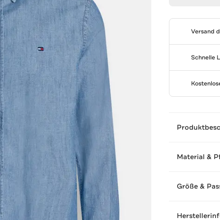
Versand 
Schnelle 
Kostenlo
Produktbes
Material & P
Größe & Pas
Herstellerin