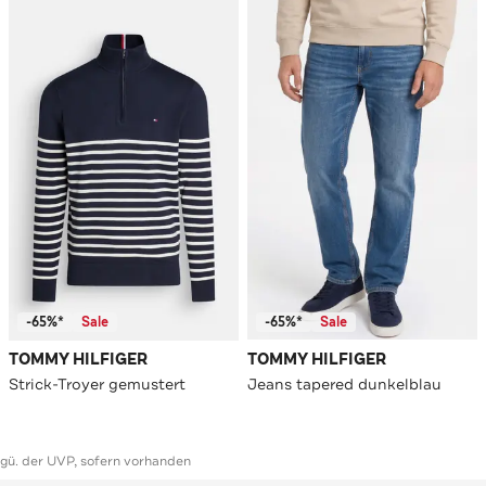
-65%*
Sale
-65%*
Sale
TOMMY HILFIGER
TOMMY HILFIGER
Strick-Troyer gemustert
Jeans tapered dunkelblau
ggü. der UVP, sofern vorhanden