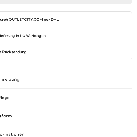
durch
OUTLETCITY.COM
per DHL
Lieferung in 1-3 Werktagen
se Rücksendung
chreibung
flege
sform
formationen