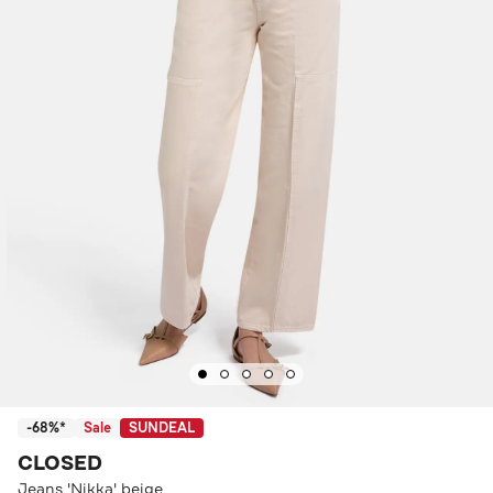
-68%*
Sale
SUNDEAL
CLOSED
Jeans 'Nikka' beige