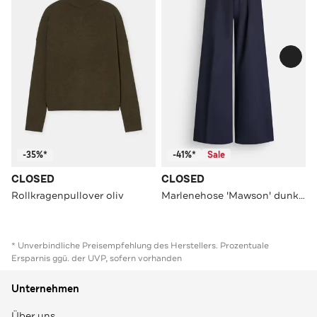
-35%*
-41%*
Sale
CLOSED
CLOSED
Rollkragenpullover oliv
Marlenehose 'Mawson' dunkelblau
* Unverbindliche Preisempfehlung des Herstellers. Prozentuale
Ersparnis ggü. der UVP, sofern vorhanden
Unternehmen
Über uns