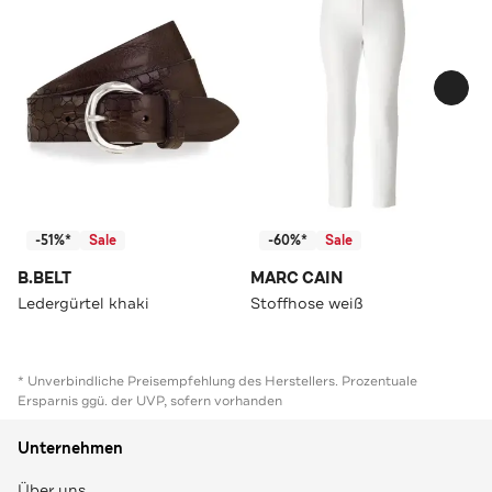
-51%*
Sale
-60%*
Sale
B.BELT
MARC CAIN
Ledergürtel khaki
Stoffhose weiß
* Unverbindliche Preisempfehlung des Herstellers. Prozentuale
Ersparnis ggü. der UVP, sofern vorhanden
Unternehmen
Über uns