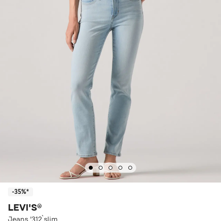
-35%*
LEVI'S®
Jeans '312`slim