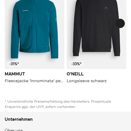
-31%*
-33%*
MAMMUT
O'NEILL
Fleecejacke 'Innominata' petrol
Longsleeve schwarz
* Unverbindliche Preisempfehlung des Herstellers. Prozentuale
Ersparnis ggü. der UVP, sofern vorhanden
Unternehmen
Über uns