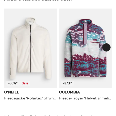
-50%*
Sale
-37%*
O'NEILL
COLUMBIA
Fleecejacke 'Polartec' offwhite
Fleece-Troyer 'Helvetia' mehrfarbig