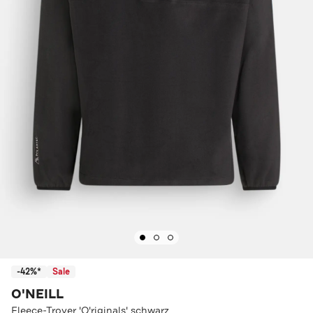
-42%*
Sale
O'NEILL
Fleece-Troyer 'O'riginals' schwarz