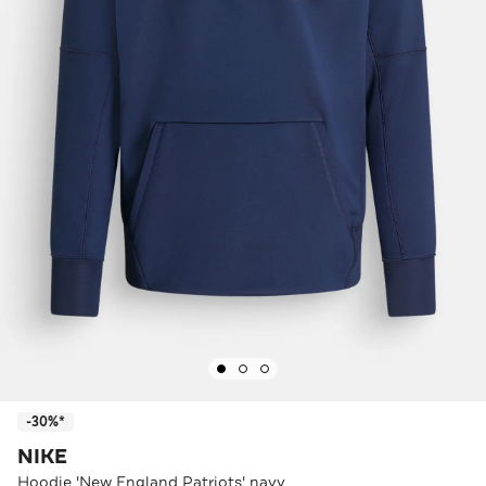
-30%*
NIKE
Hoodie 'New England Patriots' navy