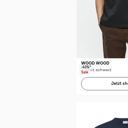
WOOD WOOD
-43%*
T-Shirt schwarz
Sale
Jetzt s