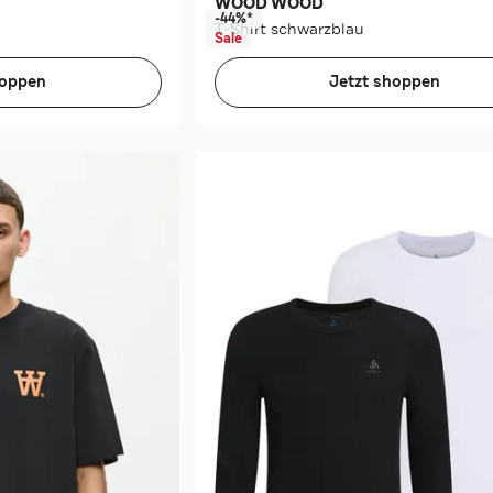
WOOD WOOD
-44%*
T-Shirt schwarzblau
Sale
hoppen
Jetzt shoppen