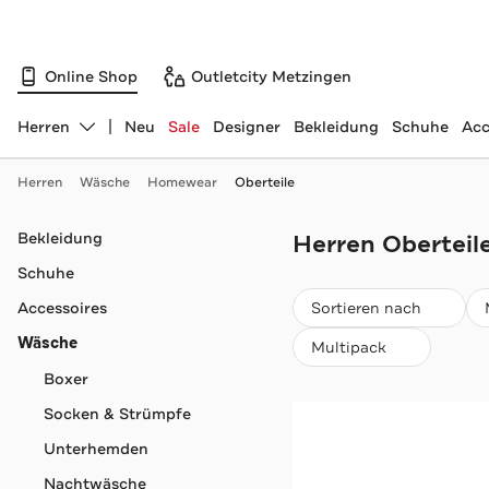
Online Shop
Outletcity Metzingen
Herren
Neu
Sale
Designer
Bekleidung
Schuhe
Acc
Abteilung ändern, ausgewählt:
Herren
Wäsche
Homewear
Oberteile
Navigation überspringen
Bekleidung
Herren Oberteile
Schuhe
Beliebteste
Accessoires
Sortieren nach
Wäsche
Multipack
Boxer
Socken & Strümpfe
Unterhemden
Nachtwäsche