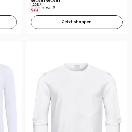
WOOD WOOD
-49%*
T-Shirt weiß
Sale
Jetzt shoppen