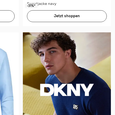
Sweatjacke navy
-31%*
Jetzt shoppen