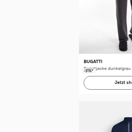
BUGATTI
Sweatjacke dunkelgrau
-31%*
Jetzt s