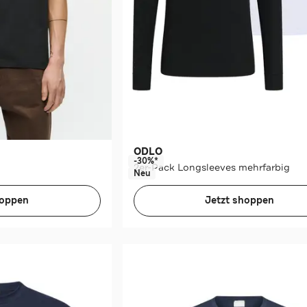
ODLO
-30%*
2er-Pack Longsleeves mehrfarbig
Neu
hoppen
Jetzt shoppen