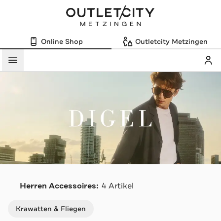
Online Shop
Outletcity Metzingen
Mein
Menü
D
Herren Accessoires:
4 Artikel
Navigation überspringen
Krawatten & Fliegen