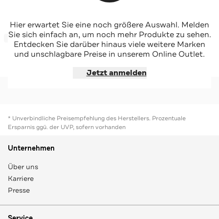
DIGEL
DIGEL
Hier erwartet Sie eine noch größere Auswahl. Melden
Krawatten & Fliegen Loy Beige mit Gold
Krawatten & Fliegen Less Blau
Sie sich einfach an, um noch mehr Produkte zu sehen.
-31%*
-33%*
Entdecken Sie darüber hinaus viele weitere Marken
und unschlagbare Preise in unserem Online Outlet.
Jetzt shoppen
Jetzt shoppen
Jetzt anmelden
* Unverbindliche Preisempfehlung des Herstellers. Prozentuale
Ersparnis ggü. der UVP, sofern vorhanden
Unternehmen
Über uns
Karriere
Presse
Service