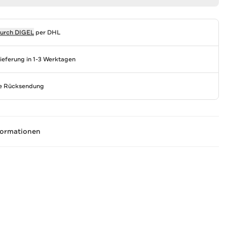
durch
DIGEL
per DHL
Lieferung in 1-3 Werktagen
se Rücksendung
formationen