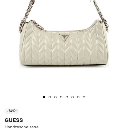
-34%*
GUESS
Handtasche sage