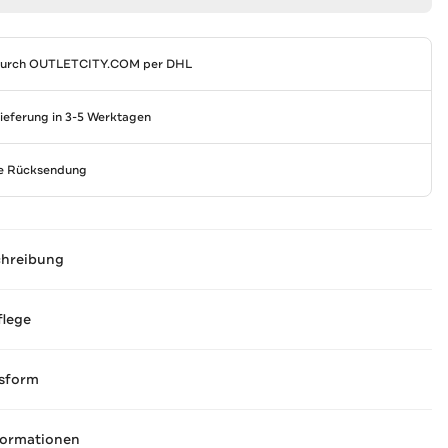
durch
OUTLETCITY.COM
per DHL
Lieferung in 3-5 Werktagen
se Rücksendung
chreibung
flege
sform
formationen