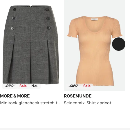
-62%*
Sale
Neu
-64%*
Sale
MORE & MORE
ROSEMUNDE
Minirock glencheck stretch two coloured
Seidenmix-Shirt apricot