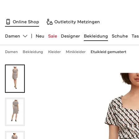
Online Shop
Outletcity Metzingen
Damen
Neu
Sale
Designer
Bekleidung
Schuhe
Ta
Abteilung ändern, ausgewählt:
Damen
Bekleidung
Kleider
Minikleider
Etuikleid gemustert