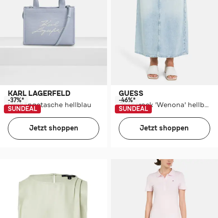
KARL LAGERFELD
GUESS
-37%*
-46%*
Umhängetasche hellblau
Jeansrock 'Wenona' hellblau
SUNDEAL
SUNDEAL
Jetzt shoppen
Jetzt shoppen