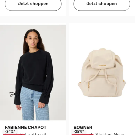
Jetzt shoppen
Jetzt shoppen
FABIENNE CHAPOT
BOGNER
-34%*
-35%*
Sweatshirt anthrazit
Rucksack 'Klosters Neve Feline' creme