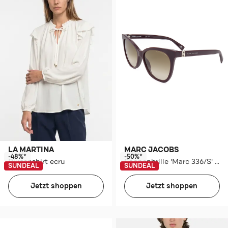
LA MARTINA
MARC JACOBS
-48%*
-50%*
Blusenshirt ecru
Sonnenbrille 'Marc 336/S' aubergine
SUNDEAL
SUNDEAL
Jetzt shoppen
Jetzt shoppen