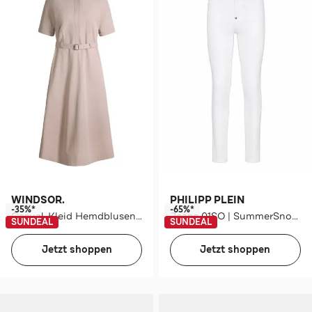
WINDSOR.
PHILIPP PLEIN
-35%*
-65%*
Casual-Kleid Hemdblusenkleid taupe
Jeans 01SO | SummerSnow Skinny
SUNDEAL
SUNDEAL
Jetzt shoppen
Jetzt shoppen