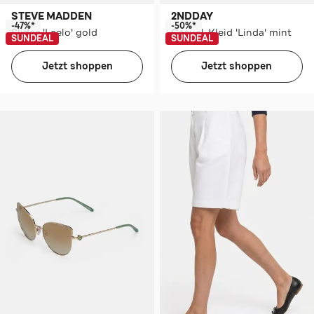
STEVE MADDEN
2NDDAY
-47%*
-50%*
Slides 'Leelo' gold
Casual-Kleid 'Linda' mint
SUNDEAL
SUNDEAL
Jetzt shoppen
Jetzt shoppen