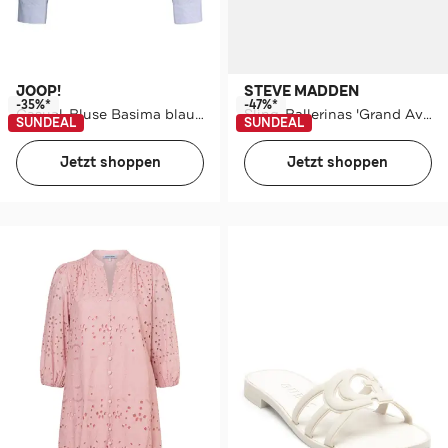
JOOP!
STEVE MADDEN
-35%*
-47%*
Casual-Bluse Basima blau/weiß gestreift
Sling-Ballerinas 'Grand Ave' blau
SUNDEAL
SUNDEAL
Jetzt shoppen
Jetzt shoppen