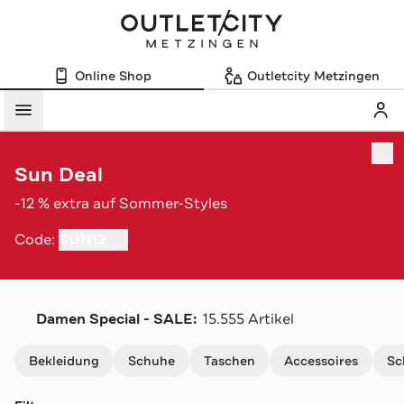
Online Shop
Outletcity Metzingen
Mein
Menü
Sun Deal
-12 % extra auf Sommer-Styles
SUN12
Code:
Damen Special - SALE:
15.555 Artikel
Navigation überspringen
Bekleidung
Schuhe
Taschen
Accessoires
Sc