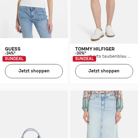
GUESS
TOMMY HILFIGER
-34%*
-30%*
Top ecru
Jeansshorts taubenblau mom
SUNDEAL
SUNDEAL
Jetzt shoppen
Jetzt shoppen