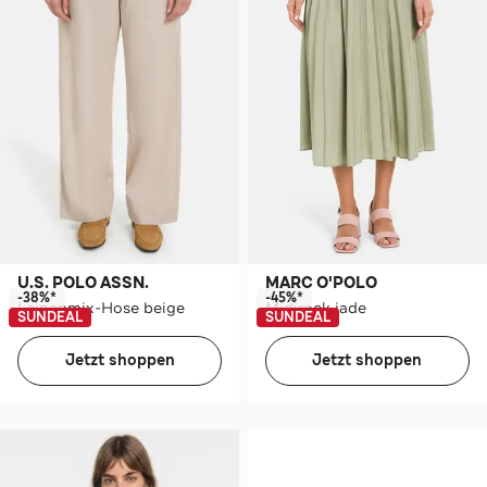
U.S. POLO ASSN.
MARC O'POLO
-38%*
-45%*
Leinenmix-Hose beige
Midirock jade
SUNDEAL
SUNDEAL
Jetzt shoppen
Jetzt shoppen