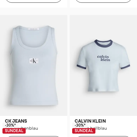
CK JEANS
CALVIN KLEIN
-30%*
-30%*
Top taubenblau
T-Shirt hellblau
SUNDEAL
SUNDEAL