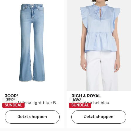
JOOP!
RICH & ROYAL
-35%*
-43%*
Jeans Milena light blue Bootcut
Blusentop hellblau
SUNDEAL
SUNDEAL
Jetzt shoppen
Jetzt shoppen