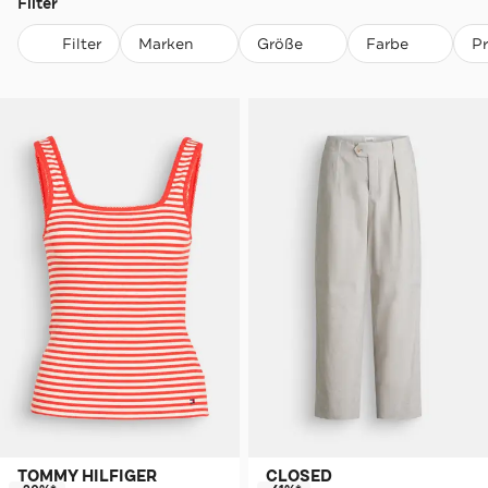
Filter
Filter
Marken
Größe
Farbe
P
TOMMY HILFIGER
CLOSED