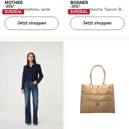
MOTHER
BOGNER
-35%*
-35%*
Jeans dunkelblau wide
Umhängetasche 'Saxon Bar' braun
SUNDEAL
SUNDEAL
Jetzt shoppen
Jetzt shoppen