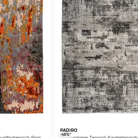
PADIRO
-48%*
Wohnzimmer Teppich Kurzflorteppich Primavera 525 bunt - rot