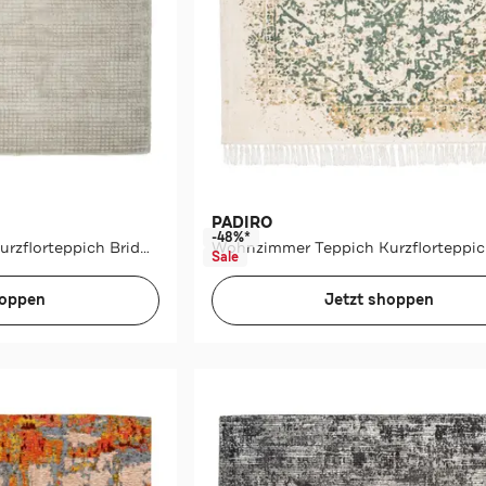
PADIRO
-48%*
Wohnzimmer Teppich Kurzflorteppich Bridget 125
Sale
hoppen
Jetzt shoppen