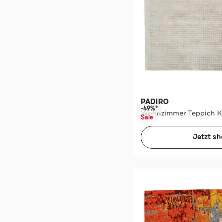
PADIRO
-49%*
Sale
Jetzt s