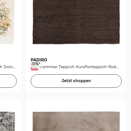
PADIRO
-51%*
Wohnzimmer Teppich Kurzflorteppich Dolce Vita 425 in multi
Wohnzimmer Teppich Kurzflorteppich Robbie 125
Sale
Jetzt shoppen