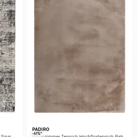
PADIRO
-41%*
Wohnzimmer Teppich Kinderteppich Sinai 325 in anthrazit
Wohnzimmer Teppich Hochflorteppich Rabbit Light 525 120cm RUND