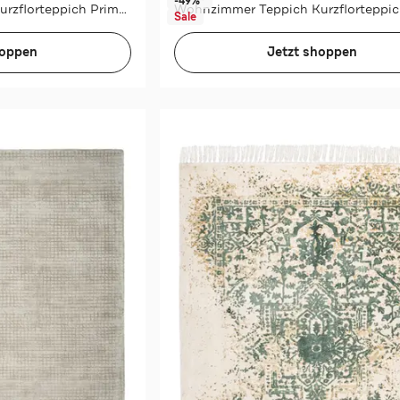
-49%*
Wohnzimmer Teppich Kurzflorteppich Primavera 525
Sale
hoppen
Jetzt shoppen