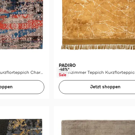
PADIRO
-48%*
Wohnzimmer Teppich Kurzflorteppich Charme 425 in multi - rot
Sale
hoppen
Jetzt shoppen