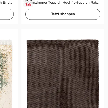
-41%*
Wohnzimmer Teppich Kurzflorteppich Bridget 125
Wohnzimmer Teppich Hochflorteppich Rabbit Light 525 120cm RUND
Sale
Jetzt shoppen