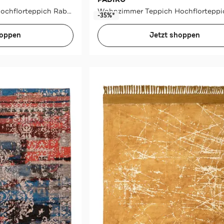
Wohnzimmer Teppich Hochflorteppich Rabbit Light Sheepskin 825 60 x 90 cm in taupe
-35%*
hoppen
Jetzt shoppen