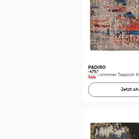
PADIRO
-47%*
Sale
Jetzt s