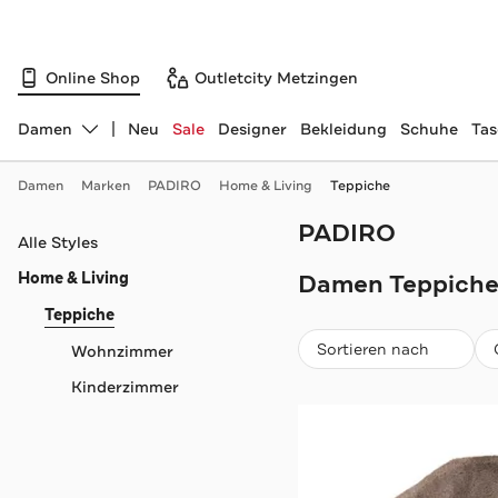
Online Shop
Outletcity Metzingen
Damen
Neu
Sale
Designer
Bekleidung
Schuhe
Ta
Abteilung ändern, ausgewählt:
Damen
Marken
PADIRO
Home & Living
Teppiche
PADIRO
Navigation überspringen
Alle Styles
Home & Living
Damen Teppiche
Teppiche
Beliebteste
Sortieren nach
Wohnzimmer
Kinderzimmer