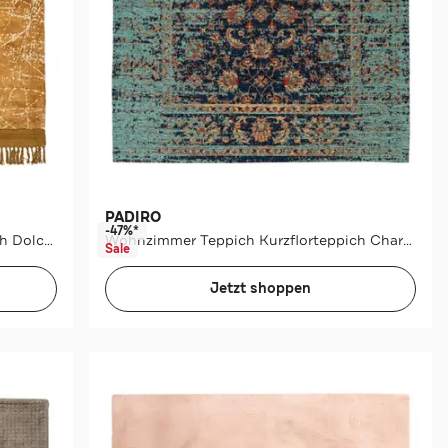
PADIRO
-47%*
Wohnzimmer Teppich Kurzflorteppich Dolce Vita 225
Wohnzimmer Teppich Kurzflorteppich Charme 225 bunt - blau – Klassisch
Sale
Jetzt shoppen