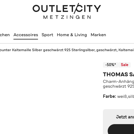
schen
Accessoires
Sport
Home & Living
Marken
nter Kaltemaille Silber geschwärzt 925 Sterlingsilber, geschwärzt, Kaltemai
-50%*
Sale
THOMAS S
Charm-Anhänger
geschwärzt 925 
Farbe:
weiß,sil
Jetzt a