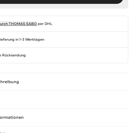
durch
THOMAS SABO
per DHL
Lieferung in 1-3 Werktagen
se Rücksendung
chreibung
formationen