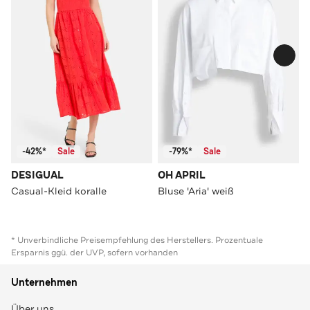
-42%*
Sale
-79%*
Sale
DESIGUAL
OH APRIL
Casual-Kleid koralle
Bluse 'Aria' weiß
* Unverbindliche Preisempfehlung des Herstellers. Prozentuale
Ersparnis ggü. der UVP, sofern vorhanden
Unternehmen
Über uns