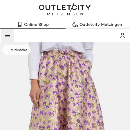
Online Shop
Outletcity Metzingen
Mein
Menü
Midiröcke