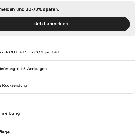
nmelden und 30-70% sparen.
Jetzt anmelden
durch
OUTLETCITY.COM
per DHL
Lieferung in 1-3 Werktagen
se Rücksendung
chreibung
flege