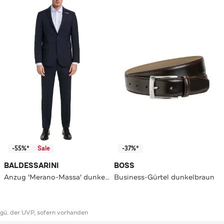
-55%*
Sale
-37%*
BALDESSARINI
BOSS
Anzug 'Merano-Massa' dunkelblau
Business-Gürtel dunkelbraun
ggü. der UVP, sofern vorhanden