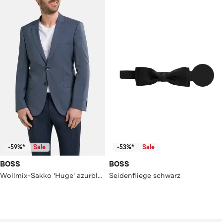
-59%*
Sale
-53%*
Sale
BOSS
BOSS
Wollmix-Sakko 'Huge' azurblau meliert
Seidenfliege schwarz