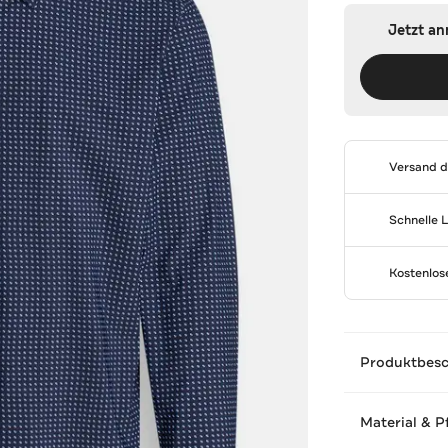
Jetzt a
Versand 
Schnelle 
Kostenlo
Produktbes
Material & P