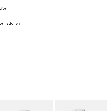
sform
formationen