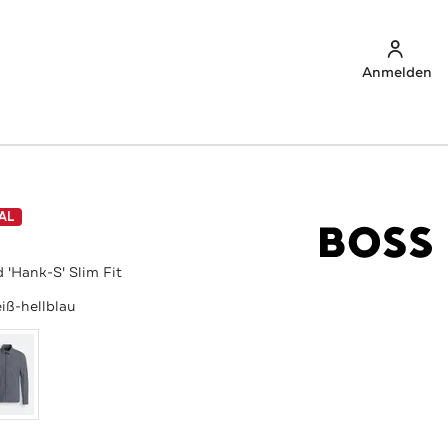
Anmelden
AL
'Hank-S' Slim Fit
iß-hellblau