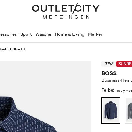
essoires
Sport
Wäsche
Home & Living
Marken
ank-S' Slim Fit
-37%*
SUNDE
BOSS
Business-Hemd 
Farbe:
navy-we