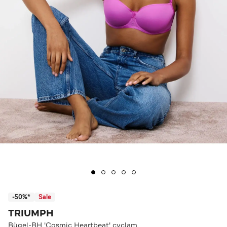
-50%*
Sale
TRIUMPH
Bügel-BH 'Cosmic Heartbeat' cyclam