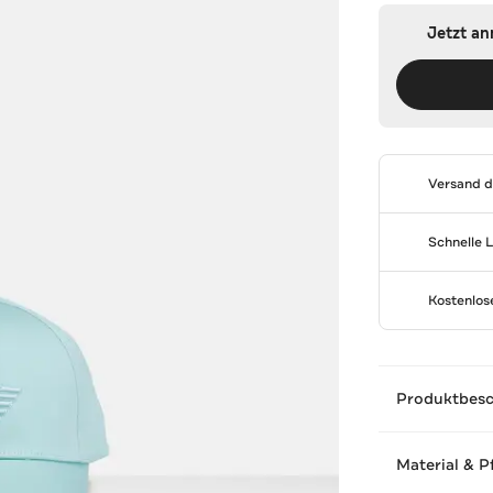
Jetzt a
Versand 
Schnelle 
Kostenlo
Produktbes
Material & P