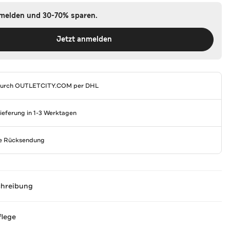
nmelden und 30-70% sparen.
Jetzt anmelden
durch
OUTLETCITY.COM
per DHL
Lieferung in 1-3 Werktagen
se Rücksendung
chreibung
flege