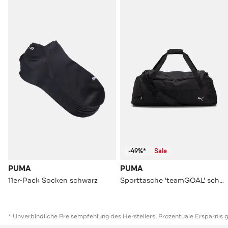
-49%*
Sale
PUMA
PUMA
11er-Pack Socken schwarz
Sporttasche 'teamGOAL' schwarz
* Unverbindliche Preisempfehlung des Herstellers. Prozentuale Ersparnis 