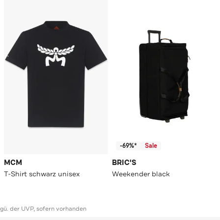
-69%*
Sale
MCM
BRIC'S
T-Shirt schwarz unisex
Weekender black
ggü. der UVP, sofern vorhanden