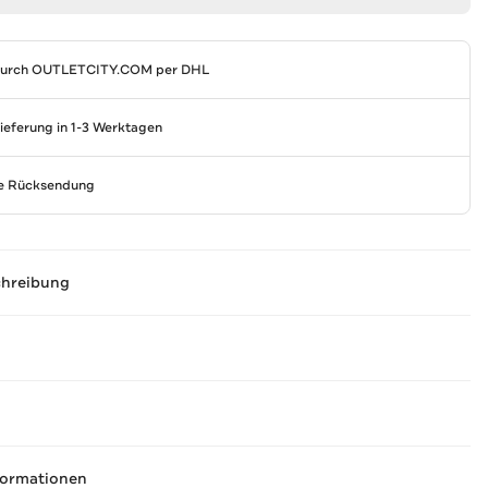
durch
OUTLETCITY.COM
per DHL
Lieferung in 1-3 Werktagen
se Rücksendung
chreibung
formationen