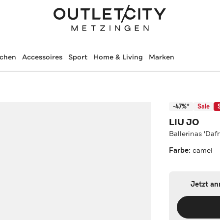
schen
Accessoires
Sport
Home & Living
Marken
-47%*
Sale
LIU JO
Ballerinas 'Daf
Farbe:
camel
Jetzt a