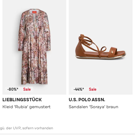
-80%*
Sale
-44%*
Sale
LIEBLINGSSTÜCK
U.S. POLO ASSN.
Kleid 'Rubia' gemustert
Sandalen 'Soraya' braun
ggü. der UVP, sofern vorhanden