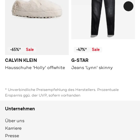
-65%*
Sale
-47%*
Sale
CALVIN KLEIN
G-STAR
Hausschuhe 'Holly' offwhite
Jeans 'Lynn' skinny
* Unverbindliche Preisempfehlung des Herstellers. Prozentuale
Ersparnis ggü. der UVP, sofern vorhanden
Unternehmen
Über uns
Karriere
Presse