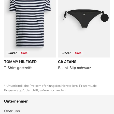
-44%*
Sale
-65%*
Sale
TOMMY HILFIGER
CK JEANS
T-Shirt gestreift
Bikini-Slip schwarz
* Unverbindliche Preisempfehlung des Herstellers. Prozentuale
Ersparnis ggü. der UVP, sofern vorhanden
Unternehmen
Über uns