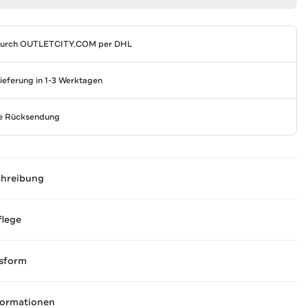
durch
OUTLETCITY.COM
per DHL
Lieferung in 1-3 Werktagen
se Rücksendung
chreibung
flege
sform
formationen