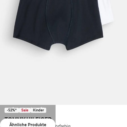
Ausverkauft
-52%*
Sale
Kinder
TOMMY HILFIGER
Ähnliche Produkte
2er-Pack Boxer-Trunks mehrfarbig