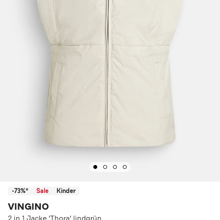
-73%*
Sale
Kinder
VINGINO
2 in 1 Jacke 'Thora' lindgrün