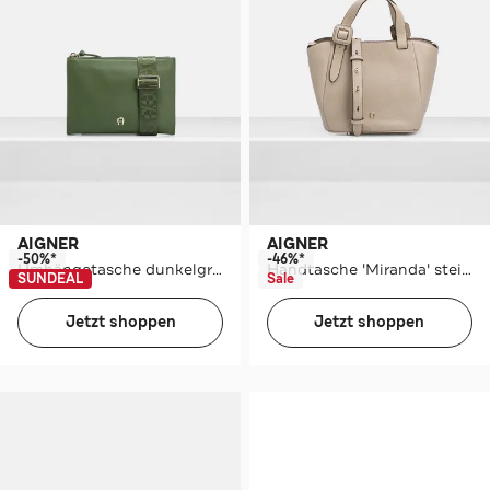
AIGNER
AIGNER
-50%*
-46%*
Umhängetasche dunkelgrün
Handtasche 'Miranda' steingrau
SUNDEAL
Sale
Jetzt shoppen
Jetzt shoppen