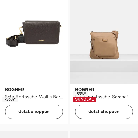
BOGNER
BOGNER
-53%*
Schultertasche 'Wallis Bar' dunkelbraun
Umhängetasche 'Serena' beige
-35%*
SUNDEAL
Jetzt shoppen
Jetzt shoppen