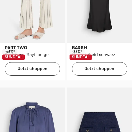
PART TWO
BA&SH
-46%*
-35%*
Stoffhose 'Rayi' beige
Casual-Kleid schwarz
SUNDEAL
SUNDEAL
Jetzt shoppen
Jetzt shoppen