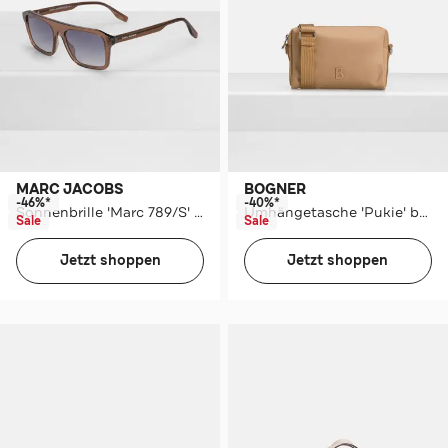
MARC JACOBS
BOGNER
-46%*
-40%*
Sonnenbrille 'Marc 789/S' braun
Umhängetasche 'Pukie' beige
Sale
Sale
Jetzt shoppen
Jetzt shoppen