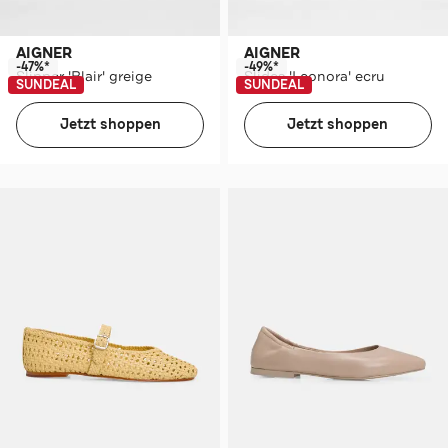
AIGNER
AIGNER
-47%*
-49%*
Slipper 'Blair' greige
Slides 'Leonora' ecru
SUNDEAL
SUNDEAL
Jetzt shoppen
Jetzt shoppen