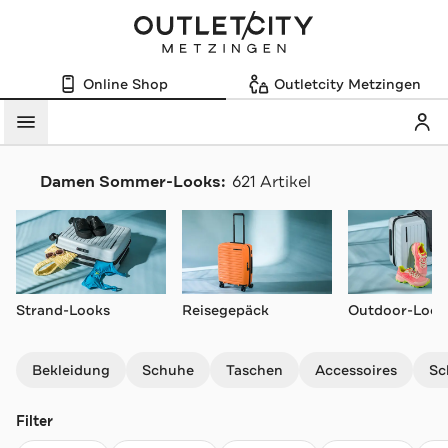
Online Shop
Outletcity Metzingen
Mein
Menü
Damen Sommer-Looks:
621 Artikel
Navigation überspringen
Strand-Looks
Reisegepäck
Outdoor-Look
Bekleidung
Schuhe
Taschen
Accessoires
Sc
Filter