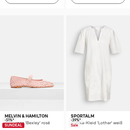
MELVIN & HAMILTON
SPORTALM
-51%*
-39%*
Ballerinas 'Bexley' rosé
Tunika-Kleid 'Lothar' weiß
SUNDEAL
Sale