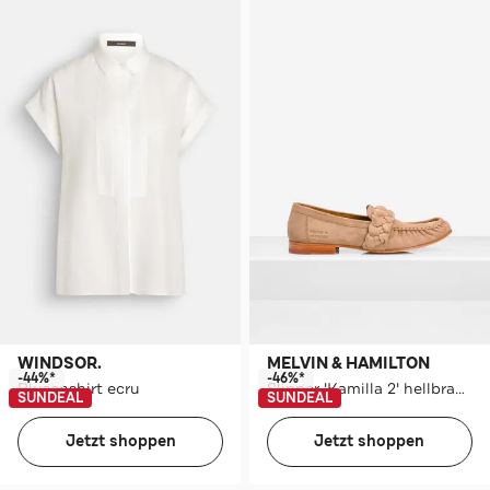
WINDSOR.
MELVIN & HAMILTON
-44%*
-46%*
Blusenshirt ecru
Slipper 'Kamilla 2' hellbraun
SUNDEAL
SUNDEAL
Jetzt shoppen
Jetzt shoppen