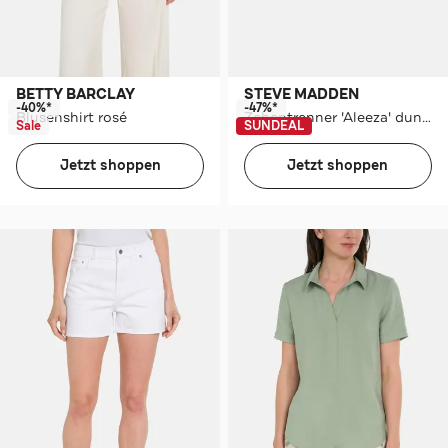
BETTY BARCLAY
STEVE MADDEN
-40%*
-47%*
Blusenshirt rosé
Zehentrenner 'Aleeza' dunkelsilber
Sale
SUNDEAL
Jetzt shoppen
Jetzt shoppen