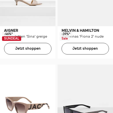
AIGNER
MELVIN & HAMILTON
-46%*
-39%*
Sandaletten 'Sina' greige
Ballerinas 'Fiona 2' nude
SUNDEAL
Sale
Jetzt shoppen
Jetzt shoppen