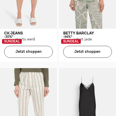
CK JEANS
BETTY BARCLAY
-30%*
-44%*
Jeansshorts weiß
Blusenshirt jade
SUNDEAL
SUNDEAL
Jetzt shoppen
Jetzt shoppen