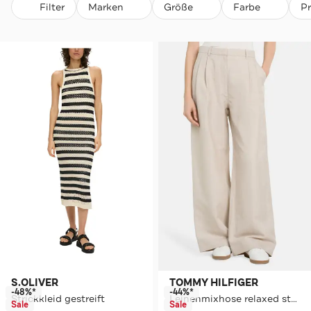
Filter
Marken
Größe
Farbe
P
S.OLIVER
TOMMY HILFIGER
-48%*
-44%*
Strickkleid gestreift
Leinenmixhose relaxed straight
Sale
Sale