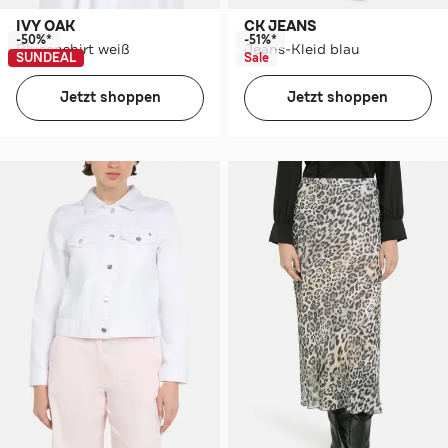
IVY OAK
CK JEANS
-50%*
-51%*
Blusenshirt weiß
Jeans-Kleid blau
SUNDEAL
Sale
Jetzt shoppen
Jetzt shoppen