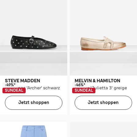
STEVE MADDEN
MELVIN & HAMILTON
-49%*
-46%*
Ballerinas 'Archer' schwarz
Slipper 'Julietta 3' greige
SUNDEAL
SUNDEAL
Jetzt shoppen
Jetzt shoppen