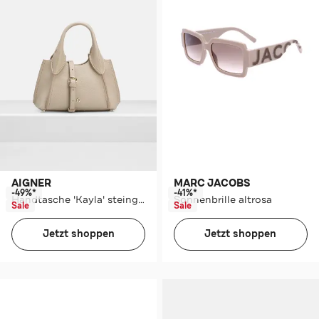
AIGNER
MARC JACOBS
-49%*
-41%*
Handtasche 'Kayla' steingrau
Sonnenbrille altrosa
Sale
Sale
Jetzt shoppen
Jetzt shoppen