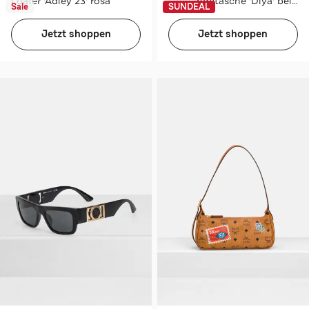
Loafer 'Adley 23' rosa
Umhängetasche 'Diya' beige
Sale
SUNDEAL
Jetzt shoppen
Jetzt shoppen